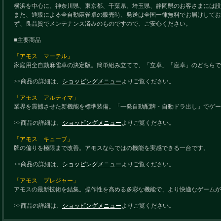
横浜を中心に、神奈川県、東京都、千葉県、埼玉県、静岡県のお客さまには設
また、通販による全自動麻雀卓の販売時、発送は全国一律無料でお届けしてお
ず、良品質でメンテナンス済みのものですので、ご安心ください。
■主要商品
「アモス マーテル」
家庭用全自動麻雀卓の決定版。簡単組み立てで、「立卓」「座卓」のどちらで
>>商品の詳細は、
ショッピングメニュー
よりご覧ください。
「アモス アルティマ」
業界を震撼させた新機能を標準装備。「一発自動配牌・自動ドラ出し」でゲー
>>商品の詳細は、
ショッピングメニュー
よりご覧ください。
「アモス キューブ」
牌の偏りを極限まで改善。アモスならではの機能を実感できる一台です。
>>商品の詳細は、
ショッピングメニュー
よりご覧ください。
「アモス プレジャー」
アモスの最新技術を結集。操作性を高める多彩な機能で、より快適なゲームが
>>商品の詳細は、
ショッピングメニュー
よりご覧ください。